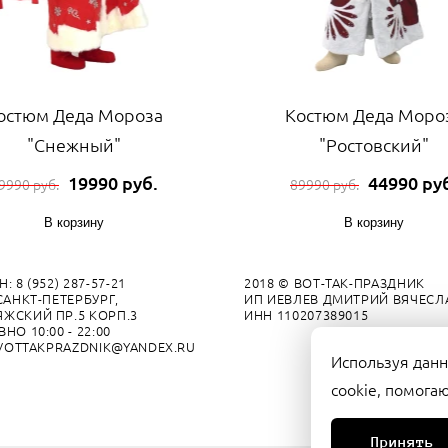
остюм Деда Мороза
Костюм Деда Моро
"Снежный"
"Ростовский"
19990 руб.
44990 ру
9990 руб.
89990 руб.
В корзину
В корзину
 8 (952) 287-57-21
2018 © ВОТ-ТАК-ПРАЗДНИК
САНКТ-ПЕТЕРБУРГ,
ИП ИЕВЛЕВ ДМИТРИЙ ВЯЧЕС
ЖСКИЙ ПР.5 КОРП.3
ИНН 110207389015
НО 10:00 - 22:00
 VOTTAKPRAZDNIK@YANDEX.RU
Используя данн
cookie, помога
Принять