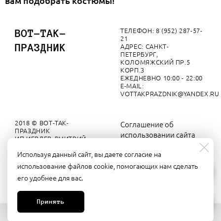
вам подобрать костюмы!
ТЕЛЕФОН: 8 (952) 287-57-
ВОТ-ТАК-
21
ПРАЗДНИК
АДРЕС: САНКТ-
ПЕТЕРБУРГ,
КОЛОМЯЖСКИЙ ПР.5
КОРП.3
ЕЖЕДНЕВНО 10:00 - 22:00
E-MAIL:
VOTTAKPRAZDNIK@YANDEX.RU
2018 © ВОТ-ТАК-
Соглашение об
ПРАЗДНИК
использовании сайта
ИП ИЕВЛЕВ ДМИТРИЙ
ВЯЧЕСЛАВОВИЧ
Согласие на обработку
Используя данный сайт, вы даете согласие на
ИНН 110207389015
персональных данных
использование файлов cookie, помогающих нам сделать
Задайте вопрос в мессенджерах
его удобнее для вас.
Регламент о защите
персональных данных
Принять
Made on
Bazium