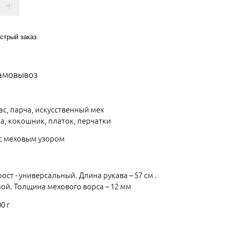
стрый заказ
самовывоз
ас, парча, искусственный мех
а, кокошник, платок, перчатки
с меховым узором
 рост - универсальный. Длина рукава – 57 см .
ой. Толщина мехового ворса – 12 мм
0 г